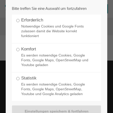
Bitte treffen Sie eine Auswahl um fortzufahren
Login
Erforderlich
Benutzername
Notwendige Cookies und Google Fonts
zulassen damit die Website korrekt
funktioniert
Komfort
Passwort
Es werden notwendige Cookies, Google
Fonts, Google Maps, OpenStreetMap und
Youtube geladen
Marina Wall
Statistik
Anmelden
Fachärztin für Allgemeinmedizin- Ärztin-Internistin - Ihre barrierefreie
Es werden notwendige Cookies, Google
Hausarztpraxis für Sendenhorst, Albersloh Everswinkel, Drensteinfurt, Vorhelm,
Fonts, Google Maps, OpenStreetMap,
Ahlen, Warendorf, Münster und Senden mit Leistungen wie: Disease-Management-
Youtube und Google Analytics geladen
Programmen (DMP), Behandlung mit elastischen Stoffpflastern: Kinesio-Tape, Chi
Register
|
Lost your password?
Well Pointer, Videosprechstunde. Hausarzt Arzt Ärztin für Allgemeinmedizin. Wir
sprechen auch russisch.
Support